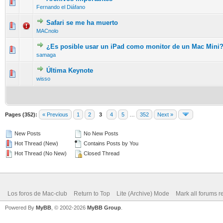
0 Vote(s) - 0 out of 5 in Average
1
2
3
4
5
Fernando el Diáfano
Safari se me ha muerto
0 Vote(s) - 0 out of 5 in Average
1
2
3
4
5
MACnolo
¿Es posible usar un iPad como monitor de un Mac Mini
0 Vote(s) - 0 out of 5 in Average
1
2
3
4
5
samaga
Última Keynote
0 Vote(s) - 0 out of 5 in Average
1
2
3
4
5
wisso
Pages (352):
« Previous
1
2
3
4
5
…
352
Next »
New Posts
No New Posts
Hot Thread (New)
Contains Posts by You
Hot Thread (No New)
Closed Thread
Los foros de Mac-club
Return to Top
Lite (Archive) Mode
Mark all forums r
Powered By
MyBB
, © 2002-2026
MyBB Group
.