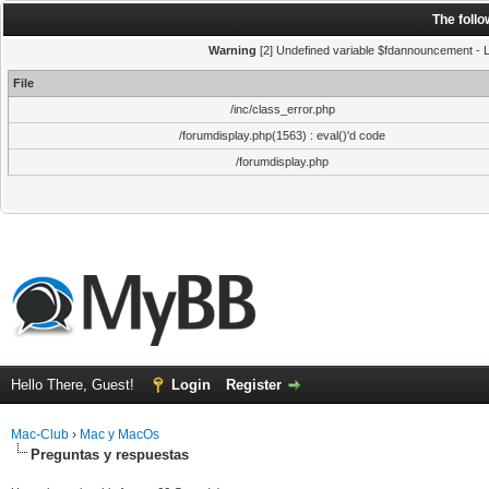
The foll
Warning
[2] Undefined variable $fdannouncement - Li
File
/inc/class_error.php
/forumdisplay.php(1563) : eval()'d code
/forumdisplay.php
Hello There, Guest!
Login
Register
Mac-Club
›
Mac y MacOs
Preguntas y respuestas