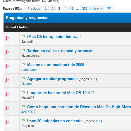
Users browsing this forum: 66 Guest(s)
Pages (352):
« Previous
1
2
3
4
5
…
352
Next »
Preguntas y respuestas
Thread
/
Author
iMac G5 lento, lento, lento...!!
0 Vote(s) - 0 out of 5 in Average
1
2
3
4
5
Jamac84
Tardan en salir de reposo y arrancar
0 Vote(s) - 0 out of 5 in Average
1
2
3
4
5
vivancolorca
Mac os de un macbook de 2006
0 Vote(s) - 0 out of 5 in Average
1
2
3
4
5
ramonbook
Agregar o quitar programas
(Pages:
1
2
)
0 Vote(s) - 0 out of 5 in Average
1
2
3
4
5
Lisdem
Limpiar de basura mi Mac OS 10.4.11
0 Vote(s) - 0 out of 5 in Average
1
2
3
4
5
Outis007
Como hago una partición de Disco en Mac Os High Sierr
0 Vote(s) - 0 out of 5 in Average
1
2
3
4
5
JACKDJJ
Imac 20 pulgadas no enciende
(Pages:
1
2
)
0 Vote(s) - 0 out of 5 in Average
1
2
3
4
5
Dog flute