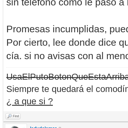
sin teléfono como le pasó a l
Promesas incumplidas, pued
Por cierto, lee donde dice q
cía. si no avisas con al men
UsaElPutoBotonQueEstaArrib
Siempre te quedará el comodín 
¿ a que si ?
Find