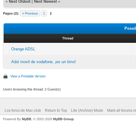
«
Next Oldest
|
Next Newest
»
Pages (2):
« Previous
1
2
Possi
Thread
Orange ADSL
Adsl movil de vodafone, ¡es un timo!
View a Printable Version
Users browsing this thread: 2 Guest(s)
Los foros de Mac-club
Return to Top
Lite (Archive) Mode
Mark all forums r
Powered By
MyBB
, © 2002-2026
MyBB Group
.