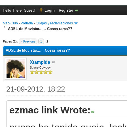
Hello There, Guest!
Login
Register
Mac-Club
›
Portada
›
Quejas y reclamaciones
ADSL de Movistar...... Cosas raras??
ge
Pages (2):
« Previous
1
2
ADSL de Movistar...... Cosas raras??
Xtampida
Space Cowboy
21-09-2012, 18:22
ezmac link Wrote: