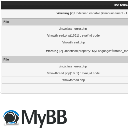
The foll
Warning
[2] Undefined variable $announcement - Li
File
/inc/class_error.php
/showthread.php(1651) : eval()'d code
/showthread.php
Warning
[2] Undefined property: MyLanguage::$thread_mode
File
/inc/class_error.php
/showthread.php(1651) : eval()'d code
/showthread.php