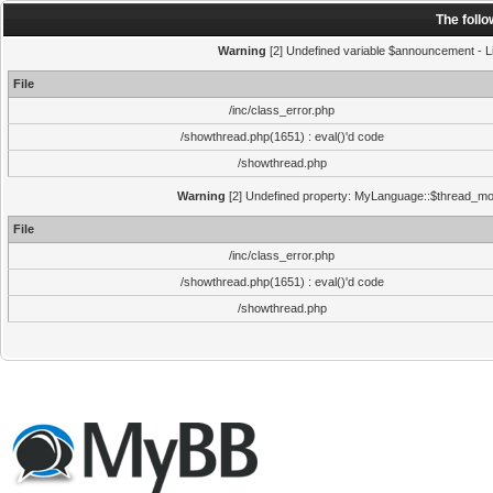
The foll
Warning
[2] Undefined variable $announcement - Li
File
/inc/class_error.php
/showthread.php(1651) : eval()'d code
/showthread.php
Warning
[2] Undefined property: MyLanguage::$thread_mode
File
/inc/class_error.php
/showthread.php(1651) : eval()'d code
/showthread.php