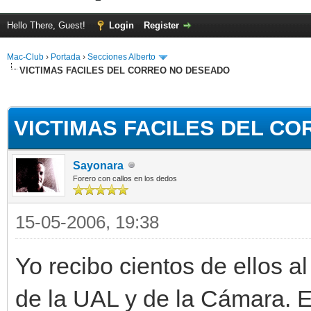
Hello There, Guest!
Login
Register
Mac-Club
›
Portada
›
Secciones Alberto
VICTIMAS FACILES DEL CORREO NO DESEADO
ge
VICTIMAS FACILES DEL C
Sayonara
Forero con callos en los dedos
15-05-2006, 19:38
Yo recibo cientos de ellos a
de la UAL y de la Cámara. 