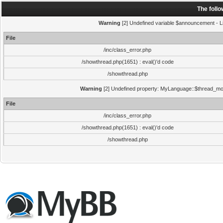
The foll
Warning
[2] Undefined variable $announcement - Li
File
/inc/class_error.php
/showthread.php(1651) : eval()'d code
/showthread.php
Warning
[2] Undefined property: MyLanguage::$thread_mode
File
/inc/class_error.php
/showthread.php(1651) : eval()'d code
/showthread.php