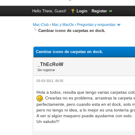
Hello There, Guest!
Login
Register
Mac-Club
›
Mac y MacOs
›
Preguntas y respuestas
Cambiar icono de carpetas en dock.
0 Vote(s) - 0 Average
1
2
3
4
5
Cambiar icono de carpetas en dock.
_ThEcRoW
Sin registrar
03-03-2011, 00:55
Hola a todos, resulta que tengo varias carpetas co
. Crearlas no es problema, arrastras la carpeta 
perfectamente, pero cuando esta en el dock, solo m
pero no tengo ni idea, a lo mejor es una tontería g
A ver si algún maquero puede ayudarme con esto.
Un saludo!!!