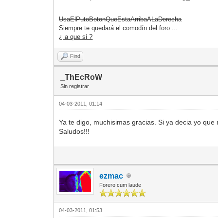
UsaElPutoBotonQueEstaArribaALaDerecha
Siempre te quedará el comodín del foro ...
¿ a que si ?
Find
_ThEcRoW
Sin registrar
04-03-2011, 01:14
Ya te digo, muchisimas gracias. Si ya decia yo que no
Saludos!!!
ezmac
Forero cum laude
04-03-2011, 01:53