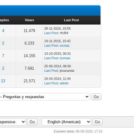
eplies
Views
Last Post
28-11-2016, 15:55
4
11.479
Last Post
: rfcf84
19-11-2015, 15:42
2
6.233
Last Post
:
ezmac
13-10-2015, 00:31
7
14.155
Last Post
:
iceman
25-06-2014, 08:56
2
7.691
Last Post
: jesaranda
29-04-2014, 11:49
13
21.571
Last Post
:
admin
Current time:
06-08-2026, 17:19