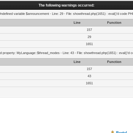
The following warnings occurred:
Undefined variable $announcement - Line: 29 - File: showthread.php(1651) : eval()'d code PHP
Line
Function
157
29
1651
d property: MyLanguage::$thread_modes - Line: 43 - File: showthread.php(1651) : eval()'d 
Line
Function
157
43
1651
Portal