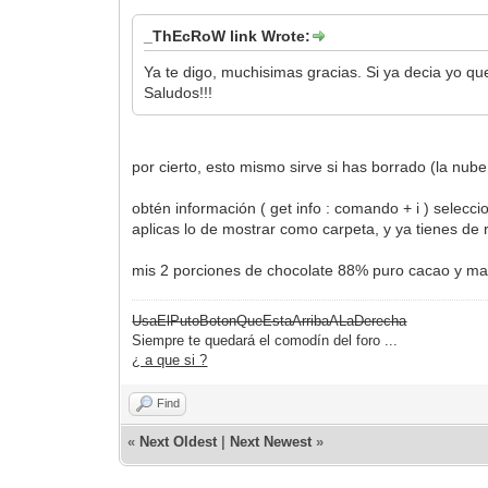
_ThEcRoW link Wrote:
Ya te digo, muchisimas gracias. Si ya decia yo que 
Saludos!!!
por cierto, esto mismo sirve si has borrado (la nu
obtén información ( get info : comando + i ) seleccio
aplicas lo de mostrar como carpeta, y ya tienes de 
mis 2 porciones de chocolate 88% puro cacao y ma
UsaElPutoBotonQueEstaArribaALaDerecha
Siempre te quedará el comodín del foro ...
¿ a que si ?
Find
«
Next Oldest
|
Next Newest
»