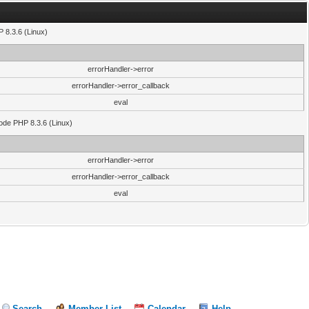
 8.3.6 (Linux)
errorHandler->error
errorHandler->error_callback
eval
code PHP 8.3.6 (Linux)
errorHandler->error
errorHandler->error_callback
eval
Search
Member List
Calendar
Help