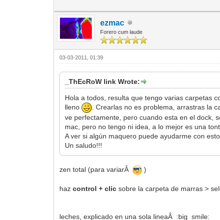
ezmac
Forero cum laude
03-03-2011, 01:39
_ThEcRoW link Wrote:
Hola a todos, resulta que tengo varias carpetas 
lleno
. Crearlas no es problema, arrastras la c
ve perfectamente, pero cuando esta en el dock, s
mac, pero no tengo ni idea, a lo mejor es una ton
A ver si algún maquero puede ayudarme con esto
Un saludo!!!
zen total (para variarÂ
)
haz
control + clic
sobre la carpeta de marras > se
leches, explicado en una sola lineaÂ :big_smile: