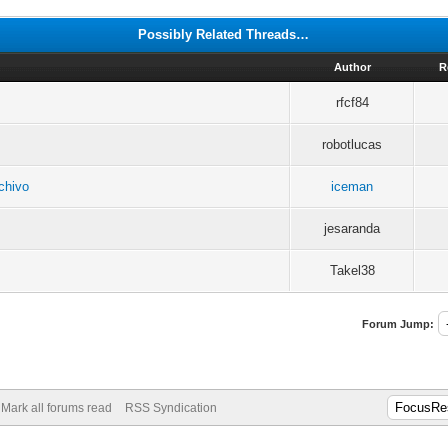
Possibly Related Threads…
Author
R
rfcf84
robotlucas
chivo
iceman
jesaranda
Takel38
Forum Jump:
Mark all forums read
RSS Syndication