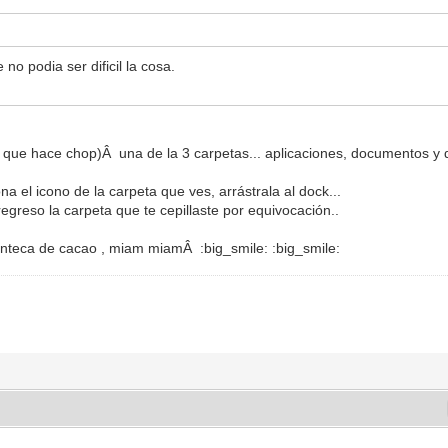
no podia ser dificil la cosa.
be que hace chop)Â una de la 3 carpetas... aplicaciones, documentos y 
na el icono de la carpeta que ves, arrástrala al dock...
regreso la carpeta que te cepillaste por equivocación..
nteca de cacao , miam miamÂ :big_smile: :big_smile: