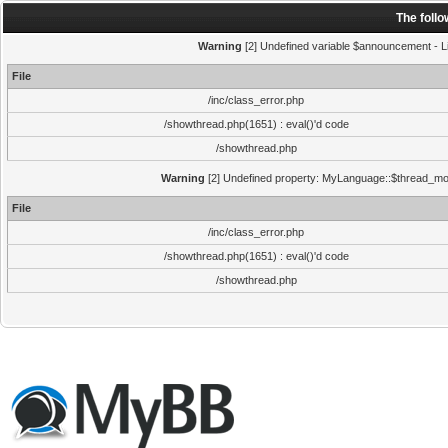
The foll
Warning
[2] Undefined variable $announcement - Li
File
/inc/class_error.php
/showthread.php(1651) : eval()'d code
/showthread.php
Warning
[2] Undefined property: MyLanguage::$thread_mode
File
/inc/class_error.php
/showthread.php(1651) : eval()'d code
/showthread.php