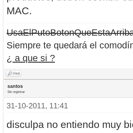
MAC.
UsaElPutoBotonQueEstaArrib
Siempre te quedará el comodín 
¿ a que si ?
Find
santos
Sin registrar
31-10-2011, 11:41
disculpa no entiendo muy b