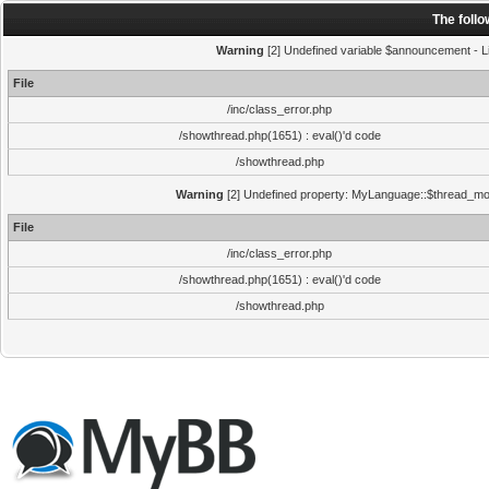
The foll
Warning
[2] Undefined variable $announcement - Li
File
/inc/class_error.php
/showthread.php(1651) : eval()'d code
/showthread.php
Warning
[2] Undefined property: MyLanguage::$thread_mode
File
/inc/class_error.php
/showthread.php(1651) : eval()'d code
/showthread.php