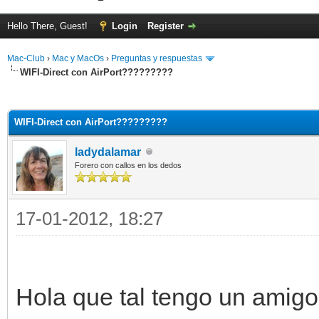
Hello There, Guest!
Login
Register
Mac-Club
›
Mac y MacOs
›
Preguntas y respuestas
WIFI-Direct con AirPort?????????
ge
WIFI-Direct con AirPort?????????
ladydalamar
Forero con callos en los dedos
17-01-2012, 18:27
Hola que tal tengo un amig