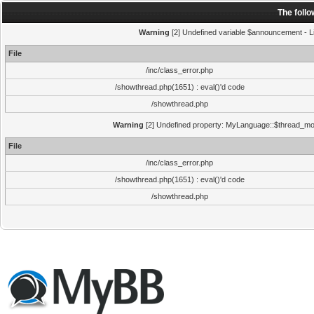
The foll
Warning
[2] Undefined variable $announcement - Li
File
/inc/class_error.php
/showthread.php(1651) : eval()'d code
/showthread.php
Warning
[2] Undefined property: MyLanguage::$thread_mode
File
/inc/class_error.php
/showthread.php(1651) : eval()'d code
/showthread.php