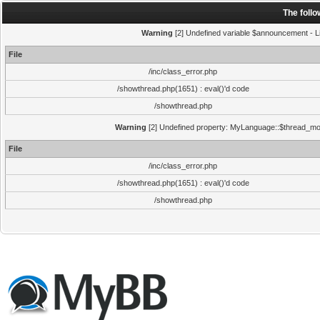
The foll
Warning
[2] Undefined variable $announcement - Li
File
/inc/class_error.php
/showthread.php(1651) : eval()'d code
/showthread.php
Warning
[2] Undefined property: MyLanguage::$thread_mode
File
/inc/class_error.php
/showthread.php(1651) : eval()'d code
/showthread.php