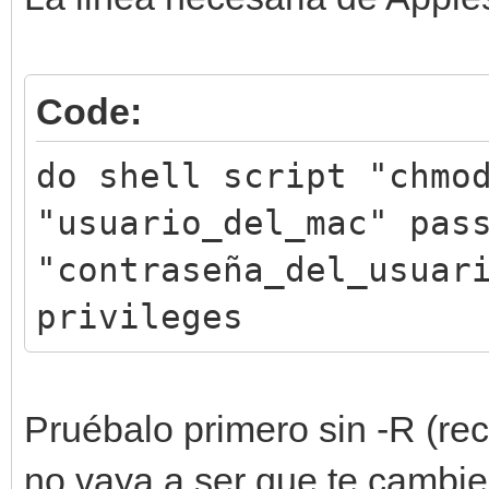
Code:
do shell script "chmo
"usuario_del_mac" pas
"contraseña_del_usuar
privileges
Pruébalo primero sin -R (rec
no vaya a ser que te cambie 