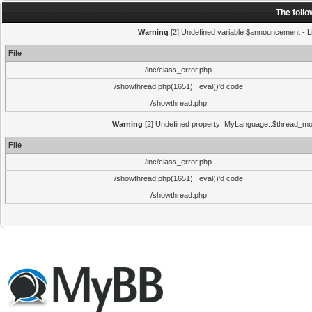
The foll
Warning
[2] Undefined variable $announcement - Li
File
/inc/class_error.php
/showthread.php(1651) : eval()'d code
/showthread.php
Warning
[2] Undefined property: MyLanguage::$thread_mode
File
/inc/class_error.php
/showthread.php(1651) : eval()'d code
/showthread.php