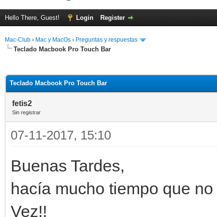
Hello There, Guest!
Login
Register
Mac-Club
›
Mac y MacOs
›
Preguntas y respuestas
Teclado Macbook Pro Touch Bar
ge
Teclado Macbook Pro Touch Bar
fetis2
Sin registrar
07-11-2017, 15:10
Buenas Tardes,
hacía mucho tiempo que no 
Vez!!