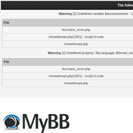
The foll
Warning
[2] Undefined variable $announcement - Li
File
/inc/class_error.php
/showthread.php(1651) : eval()'d code
/showthread.php
Warning
[2] Undefined property: MyLanguage::$thread_mode
File
/inc/class_error.php
/showthread.php(1651) : eval()'d code
/showthread.php