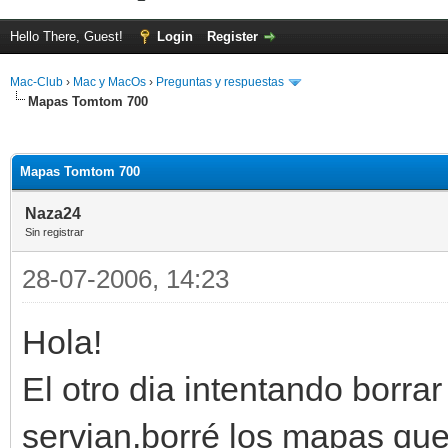
Hello There, Guest!
Login
Register
Mac-Club
›
Mac y MacOs
›
Preguntas y respuestas
Mapas Tomtom 700
ge
Mapas Tomtom 700
Naza24
Sin registrar
28-07-2006, 14:23
Hola!
El otro dia intentando borra
servian,borré los mapas qu