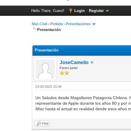
Hello There, Guest!
Login
Register
Mac-Club
›
Portada
›
Presentaciones
Presentación
0 Vote(s) - 0 Average
1
2
3
4
5
Presentación
JoseCamelio
Forero junior
23-03-2023, 01:49
Un Saludos desde Magallanes Patagonia Chilena. H
representante de Apple durante los años 80 y por 
iMac hasta el actual en realidad desde esos años
Find