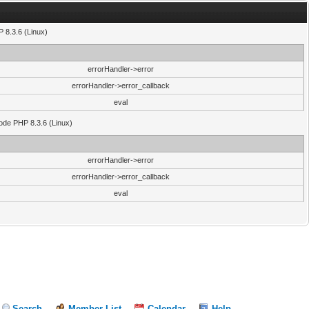
 8.3.6 (Linux)
errorHandler->error
errorHandler->error_callback
eval
code PHP 8.3.6 (Linux)
errorHandler->error
errorHandler->error_callback
eval
Search
Member List
Calendar
Help