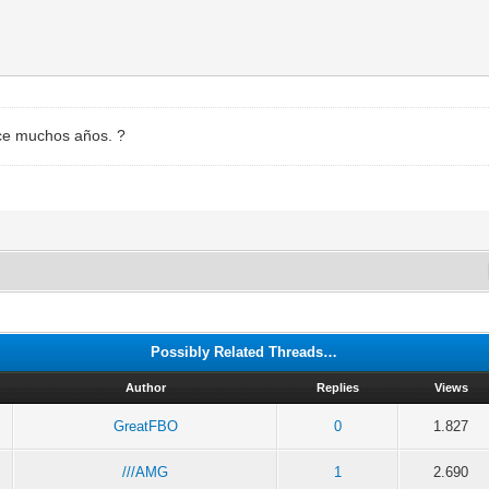
ce muchos años. ?
Possibly Related Threads…
Author
Replies
Views
GreatFBO
0
1.827
///AMG
1
2.690