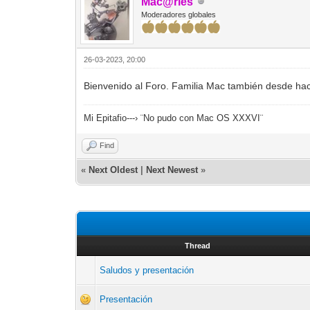
Mac@ries
Moderadores globales
26-03-2023, 20:00
Bienvenido al Foro. Familia Mac también desde ha
Mi Epitafio---› ¨No pudo con Mac OS XXXVI¨
Find
«
Next Oldest
|
Next Newest
»
Thread
Saludos y presentación
Presentación