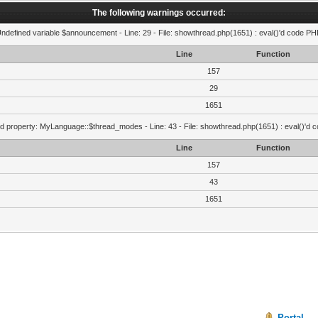
The following warnings occurred:
Undefined variable $announcement - Line: 29 - File: showthread.php(1651) : eval()'d code PHP
Line
Function
157
29
1651
d property: MyLanguage::$thread_modes - Line: 43 - File: showthread.php(1651) : eval()'d 
Line
Function
157
43
1651
Portal