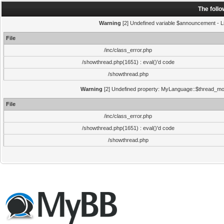
The foll
Warning
[2] Undefined variable $announcement - Li
File
/inc/class_error.php
/showthread.php(1651) : eval()'d code
/showthread.php
Warning
[2] Undefined property: MyLanguage::$thread_mode
File
/inc/class_error.php
/showthread.php(1651) : eval()'d code
/showthread.php