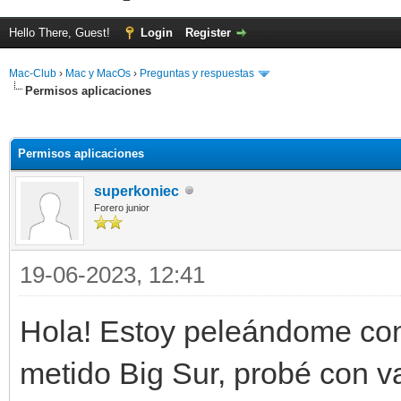
Hello There, Guest!
Login
Register
Mac-Club
›
Mac y MacOs
›
Preguntas y respuestas
Permisos aplicaciones
ge
Permisos aplicaciones
superkoniec
Forero junior
19-06-2023, 12:41
Hola! Estoy peleándome con
metido Big Sur, probé con v