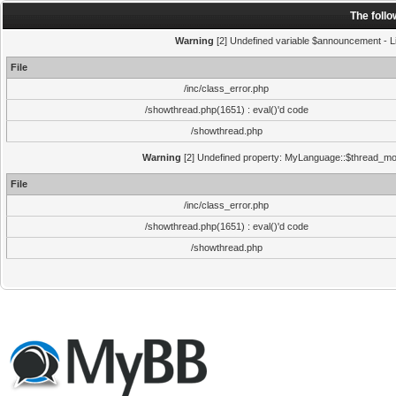
The foll
Warning
[2] Undefined variable $announcement - Li
File
/inc/class_error.php
/showthread.php(1651) : eval()'d code
/showthread.php
Warning
[2] Undefined property: MyLanguage::$thread_mode
File
/inc/class_error.php
/showthread.php(1651) : eval()'d code
/showthread.php