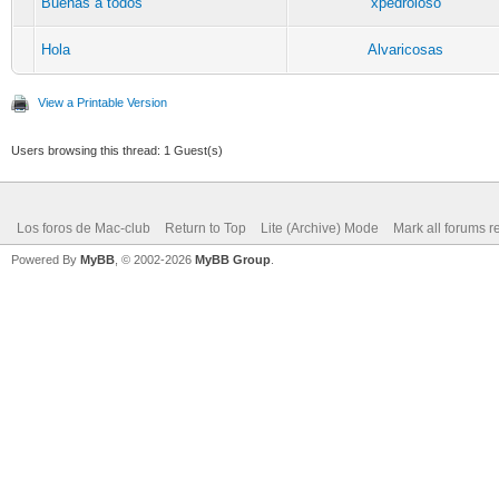
Buenas a todos
xpedroloso
Hola
Alvaricosas
View a Printable Version
Users browsing this thread: 1 Guest(s)
Los foros de Mac-club
Return to Top
Lite (Archive) Mode
Mark all forums r
Powered By
MyBB
, © 2002-2026
MyBB Group
.