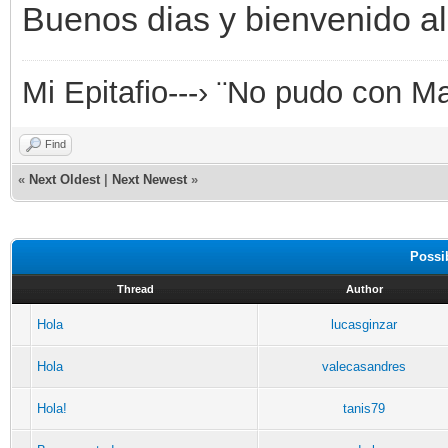
Buenos dias y bienvenido al 
Mi Epitafio---› ¨No pudo con 
Find
«
Next Oldest
|
Next Newest
»
Possi
Thread
Author
Hola
lucasginzar
Hola
valecasandres
Hola!
tanis79