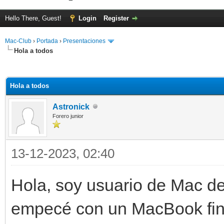
Hello There, Guest!
Login
Register
Mac-Club
›
Portada
›
Presentaciones
Hola a todos
ge
Hola a todos
Astronick
Forero junior
13-12-2023, 02:40
Hola, soy usuario de Mac d
empecé con un MacBook fina