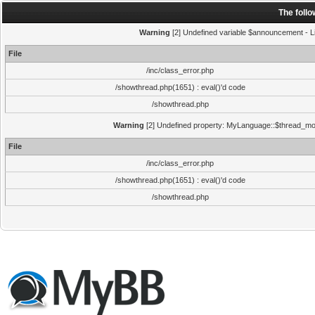
The foll
Warning
[2] Undefined variable $announcement - Li
File
/inc/class_error.php
/showthread.php(1651) : eval()'d code
/showthread.php
Warning
[2] Undefined property: MyLanguage::$thread_mode
File
/inc/class_error.php
/showthread.php(1651) : eval()'d code
/showthread.php