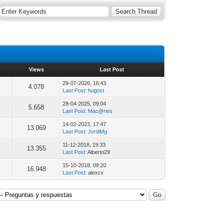
Views
Last Post
29-07-2026, 16:43
4.078
Last Post
:
hugost
28-04-2025, 09:04
5.658
Last Post
:
Mac@ries
14-02-2023, 17:47
13.069
Last Post
:
JordiMg
11-12-2018, 19:33
13.355
Last Post
: Alberto29
15-10-2018, 09:20
16.948
Last Post
: alexcv